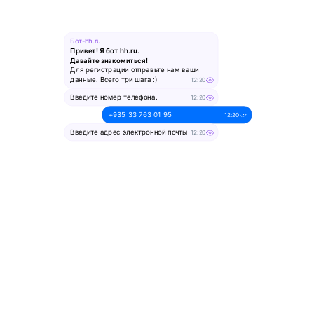
Бот-hh.ru
Привет! Я бот hh.ru.
Давайте знакомиться!
Для регистрации отправьте нам ваши
данные. Всего три шага :)
12:20
Введите номер телефона.
12:20
+935 33 763 01 95
12:20
Введите адрес электронной почты
12:20
alesya-pochta@ya.ru.
12:20
Введите ваше имя
12:20