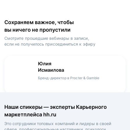
Сохраняем важное, чтобы
вы ничего не пропустили
Смотрите прошедшие вебинары в записи,
если не получилось присоединиться к эфиру
Игорь
Даниил
Юлия
Мария
Денис
Зуриев
Харламов
Исмаилова
Оборина
Мерзлов
Руководитель ИТ-проектов, международный
Head Product Manager в Ozon / ex-Huawei,
Бренд-директор в Procter & Gamble
Менеджер продукта в hh.ru
Креативный директор в XReady Lab, ex-КРОК
аэропорт Шереметьево, ex-Лукойл
Playrix
Наши спикеры — эксперты Карьерного
маркетплейса hh.ru
Это сотрудники топовых компаний и лидеры в своей
сфере, профессиональные наставники, психологи,