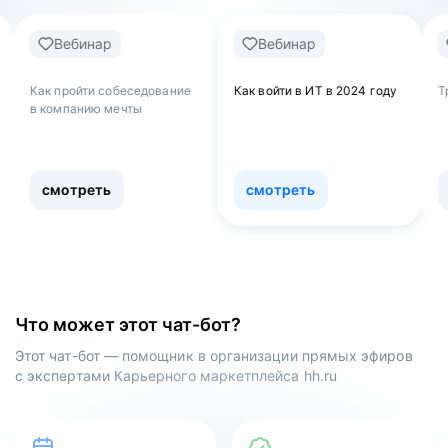
ар
Вебинар
Вебинар
 собеседование
Как войти в ИТ в 2024 году
Тренды рынка тру
 мечты
ть
смотреть
смотреть
Что может этот чат-бот?
Этот чат-бот — помощник в организации прямых эфиров
с экспертами Карьерного маркетплейса hh.ru